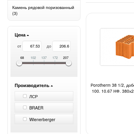
Камень рядовой поризованный
(3)
Цена
от
до
68
102
137
172
207
Производитель
Рorotherm 38 1/2, до
100, 10,67 НФ, 380х2
ЛСР
под, 1140 
BRAER
Wienerberger