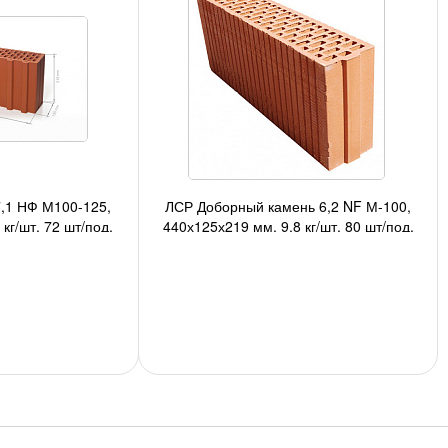
,1 НФ М100-125,
ЛСР Доборный камень 6,2 NF М-100,
кг/шт, 72 шт/под,
440х125х219 мм, 9,8 кг/шт, 80 шт/под,
авто;
1920 шт/авто;