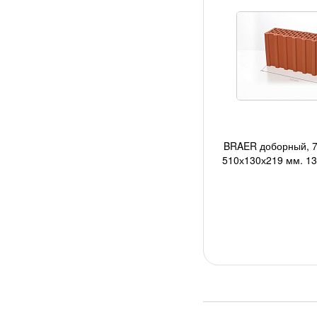
BRAER доборный, 7
510х130х219 мм, 13 
1440 шт/