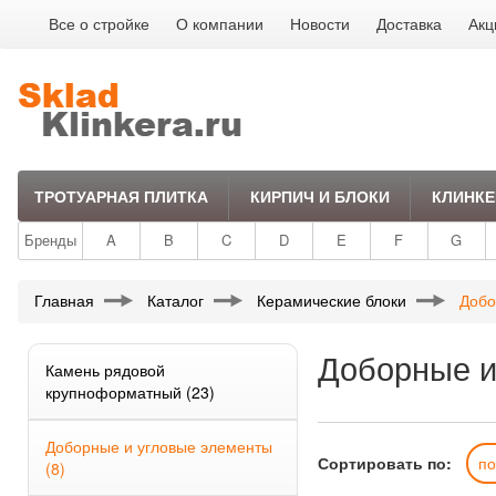
Все о стройке
О компании
Новости
Доставка
Акц
ТРОТУАРНАЯ ПЛИТКА
КИРПИЧ И БЛОКИ
КЛИНКЕ
Бренды
A
B
C
D
E
F
G
Главная
Каталог
Керамические блоки
Добо
Доборные и
Камень рядовой
крупноформатный
(23)
Доборные и угловые элементы
Сортировать по:
п
(8)