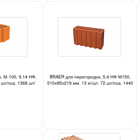
, М-100, 9,14 НФ,
BRAER для перегородок, 5,4 НФ М150,
шт/под, 1368 шт/
510х95х219 мм, 13 кг/шт, 72 шт/под, 1440
;
шт/авто;