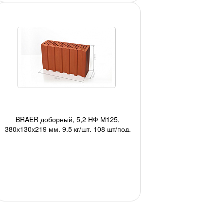
BRAER доборный, 5,2 НФ М125,
380х130х219 мм, 9,5 кг/шт, 108 шт/под,
2160 шт/авто;