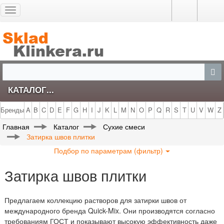
Toggle
navigation
КАТАЛОГ...
Бренды
A
B
C
D
E
F
G
H
I
J
K
L
M
N
O
P
Q
R
S
T
U
V
W
Z
Главная
Каталог
Сухие смеси
Затирка швов плитки
Подбор по параметрам (фильтр)
Затирка швов плитки
Предлагаем коллекцию растворов для затирки швов от
международного бренда Quick-Mix. Они производятся согласно
требованиям ГОСТ и показывают высокую эффективность даже