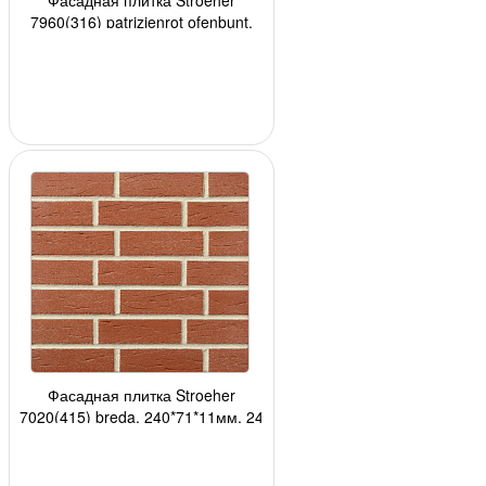
7960(316) patrizienrot ofenbunt,
240*52*8мм, 34 шт./уп.
Фасадная плитка Stroeher
7020(415) breda, 240*71*11мм, 24
шт./уп.