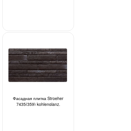
48 шт/м2 (м.п) 24 шт/кор, 2232
шт/по
Фасадная плитка Stroeher
7435(359) kohlenglanz,
400*35*14мм, 36 шт./уп.