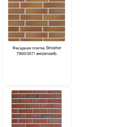
Фасадная плитка Stroeher
7960(307) weizengelb,
240*52*8мм, 34 шт./уп.