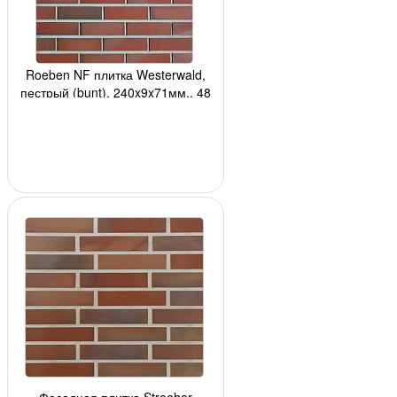
Roeben NF плитка Westerwald,
пестрый (bunt), 240x9x71мм., 48
шт./м2, 24 шт./кор., 3240шт./подд.
Фасадная плитка Stroeher