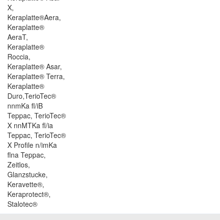
X,
Keraplatte®Aera,
Keraplatte®
AeraT,
Keraplatte®
Roccia,
Keraplatte® Asar,
Keraplatte® Terra,
Keraplatte®
Duro,TerioTec®
nnmKa fl/iB
Teppac, TerioTec®
X nnMTKa fl/ia
Teppac, TerioTec®
X Profile n/imKa
flna Teppac,
Zeitlos,
Glanzstucke,
Keravette®,
Keraprotect®,
Stalotec®