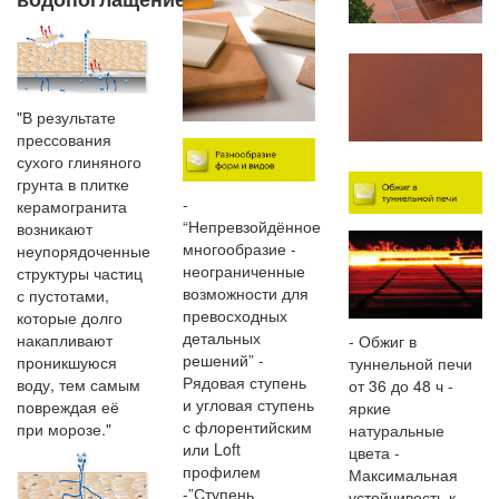
"В результате
прессования
сухого глиняного
грунта в плитке
-
керамогранита
“Непревзойдённое
возникают
многообразие -
неупорядоченные
неограниченные
структуры частиц
возможности для
с пустотами,
превосходных
которые долго
детальных
накапливают
- Обжиг в
решений” -
проникшуюся
туннельной печи
Рядовая ступень
воду, тем самым
от 36 до 48 ч -
и угловая ступень
повреждая её
яркие
с флорентийским
при морозе."
натуральные
или Loft
цвета -
профилем
Максимальная
-”Ступень
устойчивость к