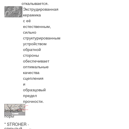
откалывается.
Экструдированная
керамика
с её
естественным,
сильно
структурированным
устройством
обратной
стороны
обеспечивает
оптимальные
качества
сцепления
и
образцовый
предел
прочности.
закрытый
поры
* STROHER -
открытый