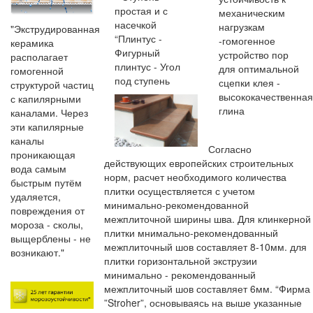
простая и с
механическим
насечкой
нагрузкам
"Экструдированная
“Плинтус -
-гомогенное
керамика
Фигурный
устройство пор
располагает
плинтус - Угол
для оптимальной
гомогенной
под ступень
сцепки клея -
структурой частиц
высококачественна
с капилярными
глина
каналами. Через
эти капилярные
каналы
Согласно
проникающая
действующих европейских строительных
вода самым
норм, расчет необходимого количества
быстрым путём
плитки осуществляется с учетом
удаляется,
минимально-рекомендованной
повреждения от
межплиточной ширины шва. Для клинкерной
мороза - сколы,
плитки мнимально-рекомендованный
выщерблены - не
межплиточный шов составляет 8-10мм. для
возникают."
плитки горизонтальной экструзии
минимально - рекомендованный
межплиточный шов составляет 6мм. “Фирма
”Stroher”, основываясь на выше указанные