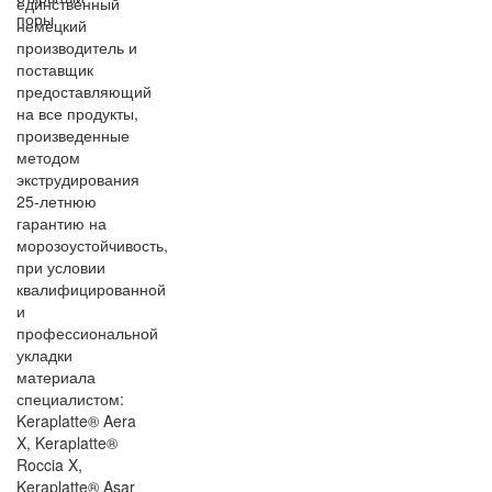
единственный
поры
немецкий
производитель и
поставщик
предоставляющий
на все продукты,
произведенные
методом
экструдирования
25-летнюю
гарантию на
морозоустойчивость,
при условии
квалифицированной
и
профессиональной
укладки
материала
специалистом:
Keraplatte® Aera
X, Keraplatte®
Roccia X,
Keraplatte® Asar