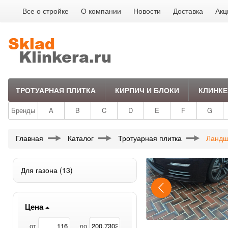
Все о стройке
О компании
Новости
Доставка
Акц
ТРОТУАРНАЯ ПЛИТКА
КИРПИЧ И БЛОКИ
КЛИНКЕ
Бренды
A
B
C
D
E
F
G
Главная
Каталог
Тротуарная плитка
Ландш
Для газона
(13)
Цена
от
до