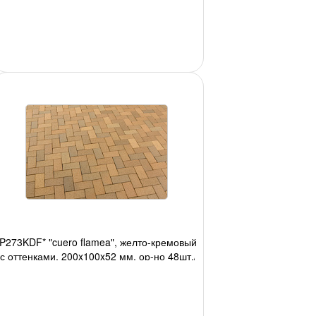
P273KDF* "cuero flamea", желто-кремовый
с оттенками, 200x100x52 мм, ор-но 48шт./
м2, 540 шт./под., 2,