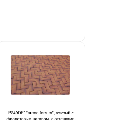
ор-но 48шт./м2, 540 шт./под., 2
P249DF* "areno ferrum", желтый с
фиолетовым нагаром, с оттенками,
240х118х52 мм, ор-но 34шт./м2, 432