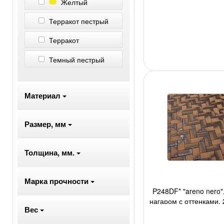
Желтый
но 33шт./м2,
Терракот пестрый
Терракот
Темный пестрый
Материал
Размер, мм
Толщина, мм.
Марка прочности
P248DF* "areno nero"
нагаром с оттенками, 
Вес
но 34шт./м2, 