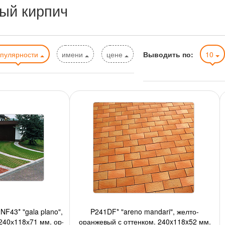
ый кирпич
опулярности
имени
цене
Выводить по:
10
F43* "gala plano",
P241DF* "areno mandari", желто-
240х118х71 мм, ор-
оранжевый с оттенком, 240x118x52 мм,