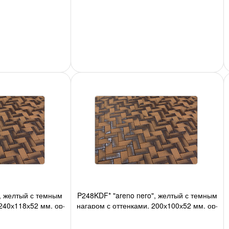
 384 шт./
ор-но 34шт./м2, 432 шт./под., 3,
, желтый с темным
P248KDF* "areno nero", желтый с темным
240х118х52 мм, ор-
нагаром с оттенками, 200х100х52 мм, ор-
432 шт./по
но 48шт./м2, 540 шт./п