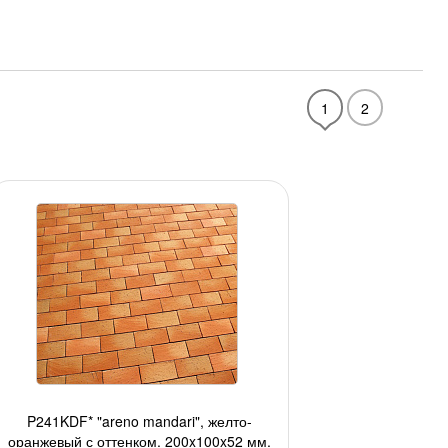
1
2
P241KDF* "areno mandari", желто-
оранжевый с оттенком, 200x100x52 мм,