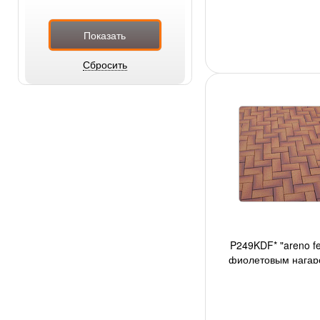
P249KDF* "areno fe
фиолетовым нагаро
200х100х52 мм, ор-