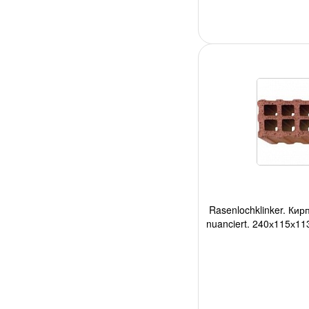
Rasenlochklinker. Кир
nuanciert, 240х115х11
шт./под, 