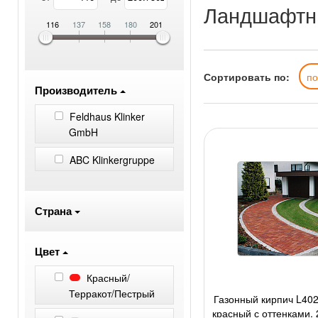
Ландшафтн
116
137
158
180
201
Сортировать по:
п
Производитель
Feldhaus Klinker
GmbH
ABC Klinkergruppe
Страна
Цвет
Красный/
Терракот/Пестрый
Газонный кирпич L402N
красный с оттенками, 