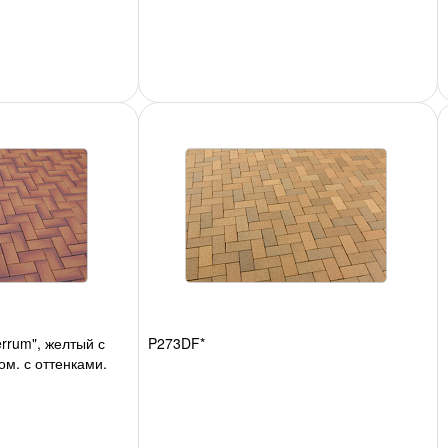
rrum", желтый с
P273DF*
м, с оттенками,
но 48шт./м2, 54