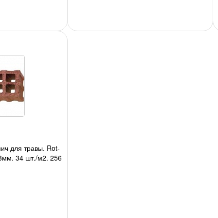
пич для травы. Rot-
3мм, 34 шт./м2, 256
кг./шт