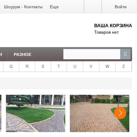
Шоурум - Контакты
Еще
Войти
ВАША КОРЗИНА
Товаров нет
И
РАЗНОЕ
Q
R
S
T
U
V
W
Z