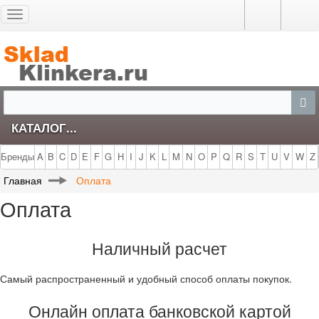
Toggle
navigation
КАТАЛОГ...
Бренды
A
B
C
D
E
F
G
H
I
J
K
L
M
N
O
P
Q
R
S
T
U
V
W
Z
Главная
Оплата
Оплата
Наличный расчет
Самый распространенный и удобный способ оплаты покупок.
Онлайн оплата банковской картой