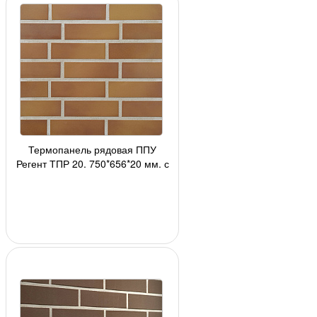
Термопанель рядовая ППУ
Регент ТПР 20, 750*656*20 мм, с
плиткой 2110(305) Stroеher, 24
шт./панель АК