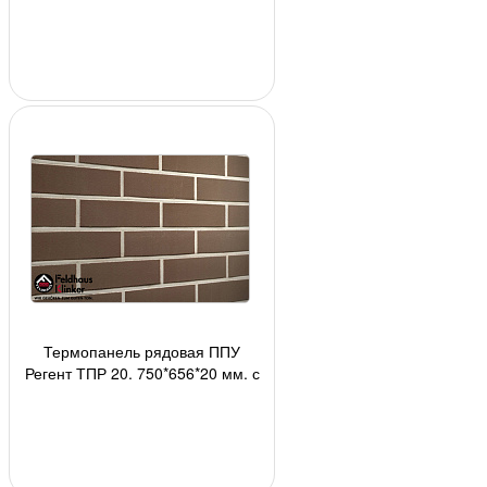
шт./панель АК
Термопанель рядовая ППУ
Регент ТПР 20, 750*656*20 мм, с
плиткой R500NF9 Feldhaus
Klinker АКЦИЯ!!!, 2