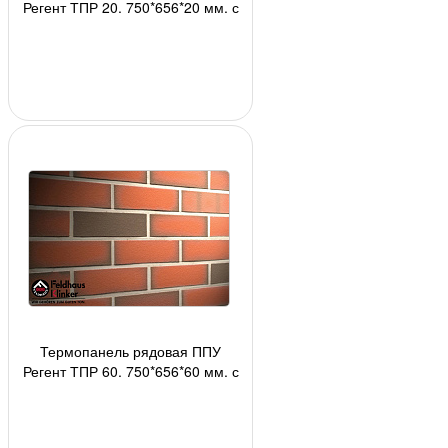
Регент ТПР 20, 750*656*20 мм, с
плиткой 2110(345) Stroеher
АКЦИЯ!!! , 24 шт.
Термопанель рядовая ППУ
Регент ТПР 60, 750*656*60 мм, с
плиткой R303NF9 Feldhaus
Klinker, 24 шт./пан