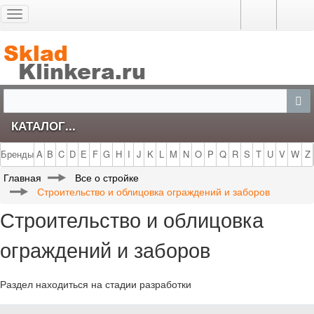
Toggle
navigation
КАТАЛОГ...
Бренды
A
B
C
D
E
F
G
H
I
J
K
L
M
N
O
P
Q
R
S
T
U
V
W
Z
Главная
Все о стройке
Строительство и облицовка ограждений и заборов
Строительство и облицовка
ограждений и заборов
Раздел находиться на стадии разработки