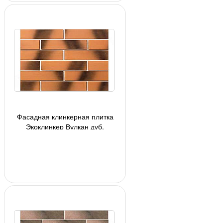
Фасадная клинкерная плитка
Экоклинкер Вулкан дуб,
глазурованная, 240*71*10 мм
(арт 7514)