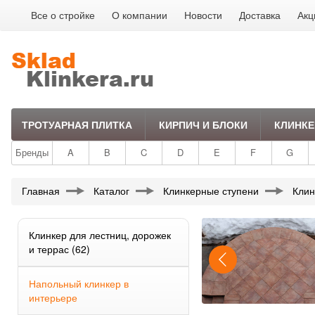
Все о стройке
О компании
Новости
Доставка
Акц
ТРОТУАРНАЯ ПЛИТКА
КИРПИЧ И БЛОКИ
КЛИНКЕ
Бренды
A
B
C
D
E
F
G
Главная
Каталог
Клинкерные ступени
Клин
Клинкер для лестниц, дорожек
и террас
(62)
Напольный клинкер в
интерьере