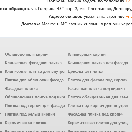
Вопросы можно задать по телефону
+7 
вки образцов
: ул. Гагарина 48/1 стр. 2, мкн Павельцево, Долгоп
Адреса складов
указаны на странице
«н
Доставка
Москве и МО своими силами, в регионы чере
Облицовочный кирпич
Клинкерный кирпич
Клинкерная фасадная плитка
Клинкерная плитка для фасада
ля
Клинкерная плитка для внутренней отделки
Цокольная плитка
Плитка для облицовки фасада
Плитка для фасада под кирпич
Фасадная плитка
Настенная плитка под кирпич
Облицовочная плитка под кирпич
Плитка облицовочная для стен
Плитка под кирпич для фасада
Плитка под кирпич для внутренн
рпич
Плитка под белый кирпич
Фасадная плитка под кирпич
ная
Керамическая плитка
Керамическая плитка для улицы
тниц
Керамическая фасадная плитка
Керамическая плитка под кирпи