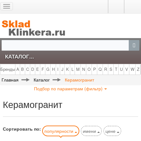
Toggle
navigation
КАТАЛОГ...
Бренды
A
B
C
D
E
F
G
H
I
J
K
L
M
N
O
P
Q
R
S
T
U
V
W
Z
Главная
Каталог
Керамогранит
Подбор по параметрам (фильтр)
Керамогранит
Сортировать по:
популярности
имени
цене