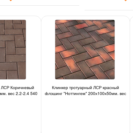
й ЛСР Коричневый
Клинкер тротуарный ЛСР красный
м, вес 2,2-2,4 540
флэшинг "Ноттингем" 200х100х50мм, вес
од
2,2-2,4 540 шт./под