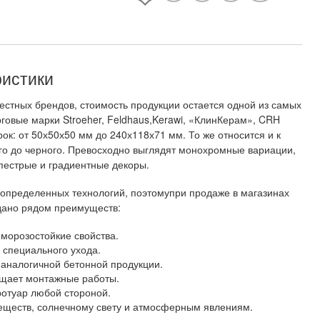
ристики
естных брендов, стоимость продукции остается одной из самых
говые марки Stroeher, Feldhaus,Kerawi, «КлинКерам», CRH
рок: от 50х50х50 мм до 240х118х71 мм. То же относится и к
ого до черного. Превосходно выглядят монохромные вариации,
пестрые и градиентные декоры.
 определенных технологий, поэтомупри продаже в магазинах
вдано рядом преимуществ:
 морозостойкие свойства.
 специального ухода.
у аналогичной бетонной продукции.
рощает монтажные работы.
ротуар любой стороной.
веществ, солнечному свету и атмосферным явлениям.