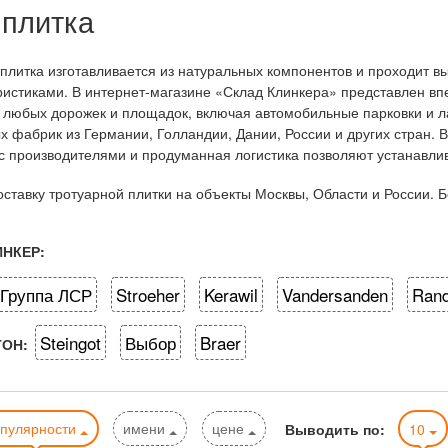
 плитка
плитка изготавливается из натуральных компонентов и проходит 
истиками. В интернет-магазине «Склад Клинкера» представлен вп
любых дорожек и площадок, включая автомобильные парковки и л
х фабрик из Германии, Голландии, Дании, России и других стран. 
с производителями и продуманная логистика позволяют устанавлива
ставку тротуарной плитки на объекты Москвы, Области и России. Б
НКЕР:
Группа ЛСР
Stroeher
Kerawil
Vandersanden
Rand
Steingot
Выбор
Braer
ТОН:
опулярности
имени
цене
Выводить по:
10