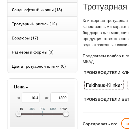
Тротуарная
Ландшафтный кирпич
(13)
Клинкерная тротуарная 
Тротуарный ригель
(12)
качественными характер
бордюров для мощения 
Бордюры
(17)
продукция ответственны
ведь отлаженные связи 
Размеры и формы
(0)
Предлагаем подбор и по
МКАД
Цвета тротуарной плитки
(0)
ПРОИЗВОДИТЕЛИ КЛИ
Feldhaus-Klinker
Цена
от
до
ПРОИЗВОДИТЕЛИ БЕ
10
458
906
1354
1802
Сортировать по:
п