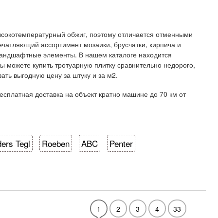
высокотемпературный обжиг, поэтому отличается отменными
ечатляющий ассортимент мозаики, брусчатки, кирпича и
андшафтные элементы. В нашем каталоге находится
Вы можете купить тротуарную плитку сравнительно недорого,
ть выгодную цену за штуку и за м2.
есплатная доставка на объект кратно машине до 70 км от
ers Tegl
Roeben
ABC
Penter
1
2
3
4
33