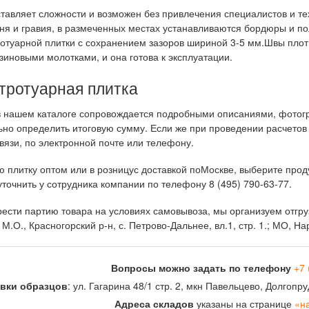
ставляет сложности и возможен без привлечения специалистов и т
ня и гравия, в размеченных местах устанавливаются бордюры и по
ротуарной плитки с сохранением зазоров шириной 3-5 мм.Швы плот
зиновыми молотками, и она готова к эксплуатации.
 тротуарная плитка
 нашем каталоге сопровождается подробными описаниями, фотогра
но определить итоговую сумму. Если же при проведении расчетов
вязи, по электронной почте или телефону.
ю плитку оптом или в розницус доставкой поМоскве, выберите про
точнить у сотрудника компании по телефону 8 (495) 790-63-77.
ести партию товара на условиях самовывоза, мы организуем отгруз
; М.О., Красногорский р-н, с. Петрово-Дальнее, вл.1, стр. 1.; МО, Н
Вопросы можно задать по телефону
+7 
вки образцов
: ул. Гагарина 48/1 стр. 2, мкн Павельцево, Долгоп
Адреса складов
указаны на странице
«н