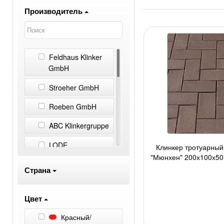
Производитель
Feldhaus Klinker
GmbH
Stroeher GmbH
Roeben GmbH
ABC Klinkergruppe
LODE
Клинкер тротуарны
"Мюнхен" 200х100х50м
Randers Tegl
шт./п
Страна
Экоклинкер
Цвет
Vandersanden
Красный/
ЛСР