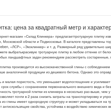
итка: цена за квадратный метр и характе
тернет-магазин «Склад Клинкера» предлагаеттротуарную плитку изв
, Московской области и Подмосковье. В каталоге представлены тор
Roeben, «ЛСР», «Экоклинкер» и т. д. Размерный ряд удивительно ши
жете выбратькрасивую тротуарную плитку в любом оттенке от бел
обых ландшафтных задач рекомендуем рассмотреть состаренные, 
плитка производится из высококачественной глины с соблюдением
ыше аналогичной продукции из дешевого бетона. Однако это опра
ь и малая пористость, что уменьшает водопоглощение и усиливает
срок службы с сохранением первоначального внешнего вида и без
чность тротуарной плитки из клинкера в несколько раз выше, чем 
зволяет почти в 2 раза снизить затраты на транспортировку и уп
а из глины имеет однородную структуру и может укладываться на т
т антискользящие свойства, устойчива к воздействию химических 