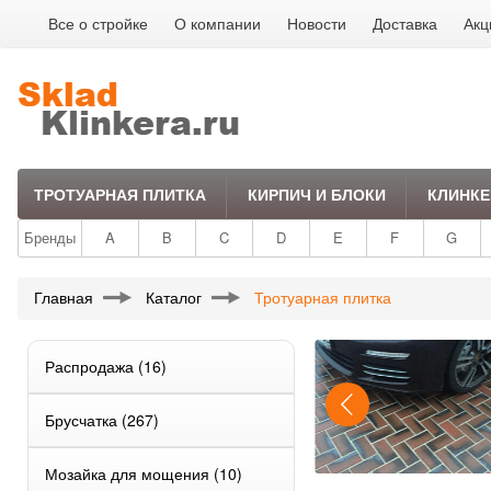
Все о стройке
О компании
Новости
Доставка
Акц
ТРОТУАРНАЯ ПЛИТКА
КИРПИЧ И БЛОКИ
КЛИНКЕ
Бренды
A
B
C
D
E
F
G
Главная
Каталог
Тротуарная плитка
Распродажа
(16)
Брусчатка
(267)
Мозайка для мощения
(10)