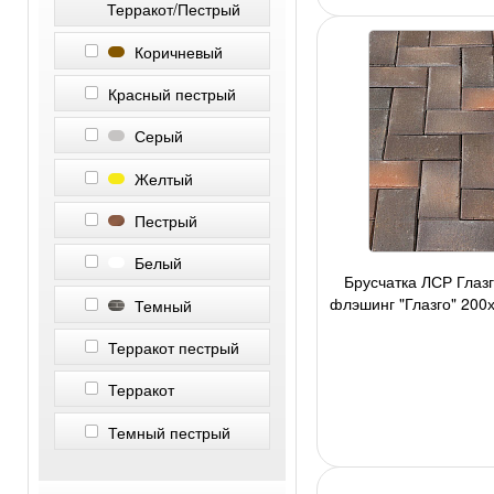
Терракот/Пестрый
ArtStone Klinker
Коричневый
BRAER
Красный пестрый
KERAWIL Tonwerk
Серый
Muhr Lichterfeld
Желтый
Wienerberger
Пестрый
Выбор
Белый
Брусчатка ЛСР Глаз
Керамейя
флэшинг "Глазго" 200х
Темный
2,4 540 ш
ZG-Clinker
Терракот пестрый
Терракот
Темный пестрый