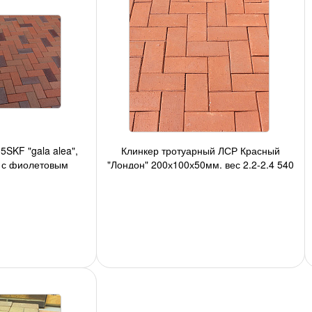
5SKF "gala alea",
Клинкер тротуарный ЛСР Красный
, с фиолетовым
"Лондон" 200х100х50мм, вес 2,2-2,4 540
x100x40 мм,
шт./под