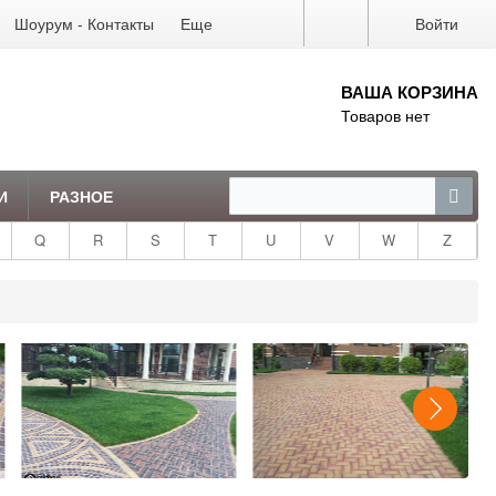
Шоурум - Контакты
Еще
Войти
ВАША КОРЗИНА
Товаров нет
И
РАЗНОЕ
Q
R
S
T
U
V
W
Z