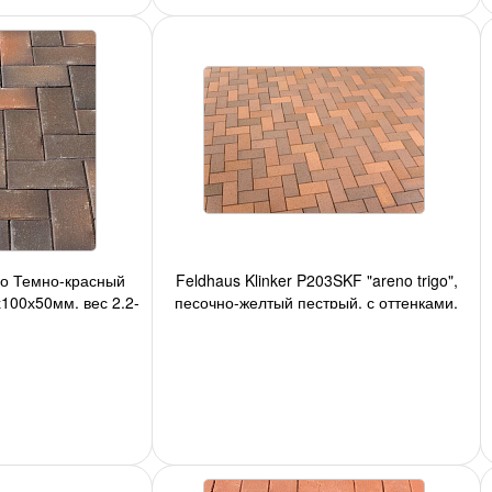
го Темно-красный
Feldhaus Klinker P203SKF "areno trigo",
100х50мм, вес 2,2-
песочно-желтый пестрый, с оттенками,
т./под
200х100х40 мм