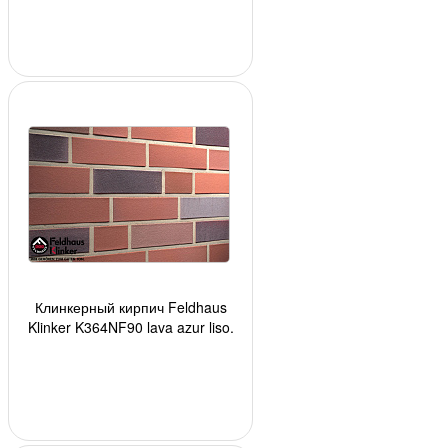
кв. м., 520
Клинкерный кирпич Feldhaus
Klinker K364NF90 lava azur liso,
240*90*71 мм, ок. 48 шт./кв. м.,
520 шт.