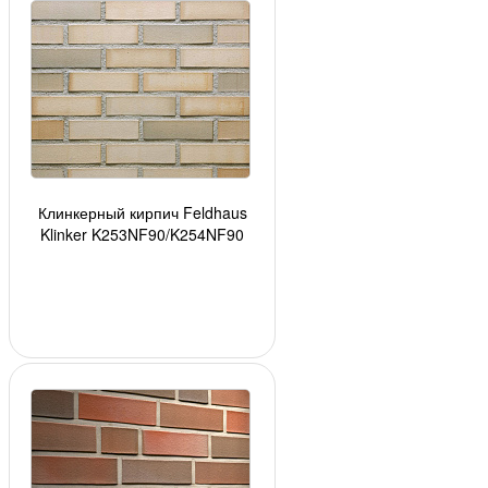
Клинкерный кирпич Feldhaus
Klinker K253NF90/K254NF90
crema glatt, 240*90*71 мм, ок. 48
шт./кв. м., 5