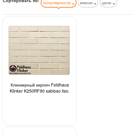
Сортировать по:
популярности
имени
цене
Клинкерный кирпич Feldhaus
Klinker K250RF90 sabioso liso,
240*90*65 мм, ок. 54 шт./кв. м.,
560 шт./п