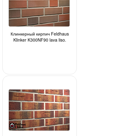
Клинкерный кирпич Feldhaus
Klinker K300NF90 lava liso,
АКЦИЯ, 240*90*71 мм, ок. 48 шт./
кв. м., 520 ш