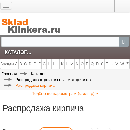
Toggle
navigation
КАТАЛОГ...
Бренды
A
B
C
D
E
F
G
H
I
J
K
L
M
N
O
P
Q
R
S
T
U
V
W
Z
Главная
Каталог
Распродажа строительных материалов
Распродажа кирпича
Подбор по параметрам (фильтр)
Распродажа кирпича