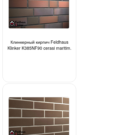
Клинкерный кирпич Feldhaus
Klinker K385NF90 cerasi maritim,
240*90*71 мм, ок. 48 шт./кв. м.,
520 шт.