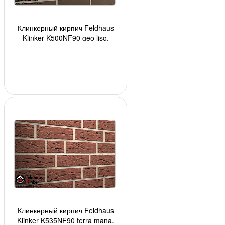
Клинкерный кирпич Feldhaus
Klinker K500NF90 geo liso,
240*90*71 мм, ок. 48 шт./кв. м.,
520 шт./палет
Клинкерный кирпич Feldhaus
Klinker K535NF90 terra mana,