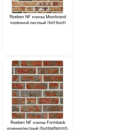
Roeben NF плитка Moorbrand
торфяной пестрый (torf-bunt)
240x14x71мм,
Roeben NF плитка Formback
огненнопестрый (buntgeflammt),