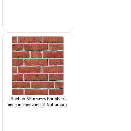
240x14x71мм,
Roeben NF плитка Formback
красно-коричневый (rot-braun),
240x14x71мм,