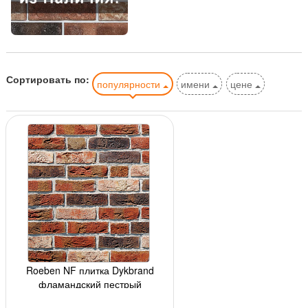
Сортировать по:
популярности
имени
цене
Roeben NF плитка Dykbrand
фламандский пестрый
240x14x71мм,