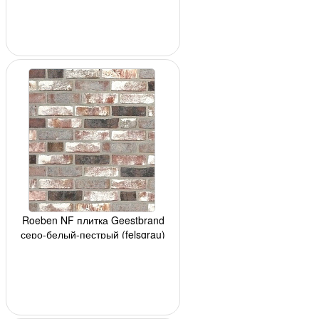
Roeben NF плитка Geestbrand
серо-белый-пестрый (felsgrau)
240x14x71мм,