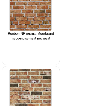
Roeben NF плитка Moorbrand
песочножелтый пестрый
(sandgelb-bunt), 240x14x71мм,