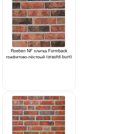
Roeben NF плитка Formback
графитово-пёстрый (graphit-bunt)
240x14x71мм,