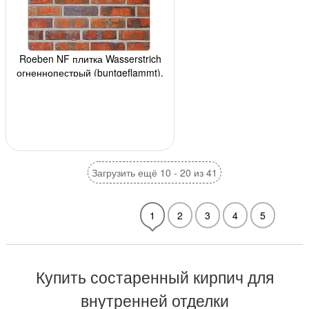
Roeben NF плитка Wasserstrich
огненнопестрый (buntgeflammt),
240x14x71мм,
Загрузить ещё 10 - 20 из 41
1
2
3
4
5
Купить состаренный кирпич для
внутренней отделки