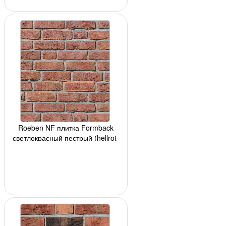
Roeben NF плитка Formback
светлокрасный пестрый (hellrot-
bunt) 240x14x71мм,