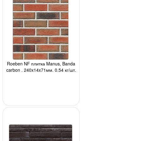
Roeben NF плитка Manus, Banda
carbon , 240x14x71мм, 0,54 кг/шт,
48 шт/м2 (м.п) 24 шт/кор, 2232
шт/по