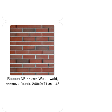
Roeben NF плитка Westerwald,
пестрый (bunt), 240x9x71мм., 48
шт./м2, 24 шт./кор., 3240шт./подд.