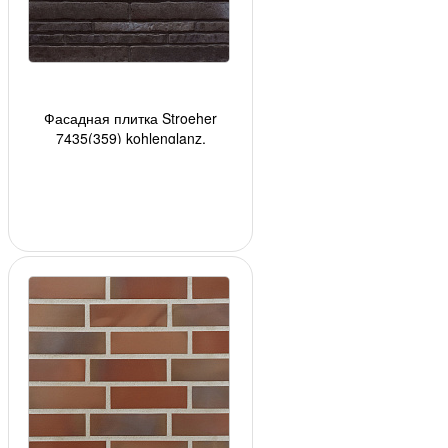
Фасадная плитка Stroeher
7435(359) kohlenglanz,
400*35*14мм, 36 шт./уп.