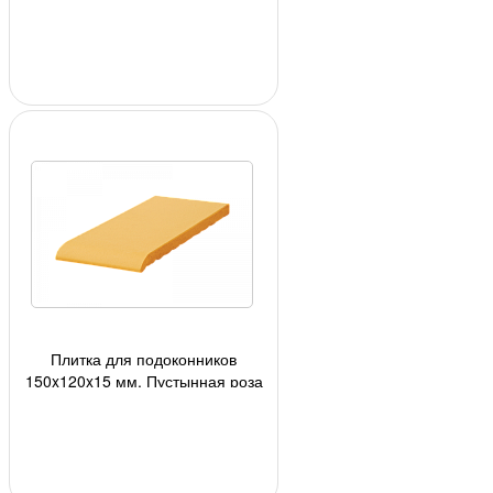
(08) 24шт/кор, 1728шт./под;
Плитка для подоконников
150x120x15 мм, Пустынная роза
(10) 24шт/кор, 1728шт./под;