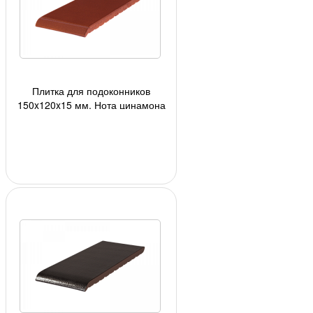
Плитка для подоконников
150x120x15 мм, Нота цинамона
(06) 24шт/кор, 1728шт./под;