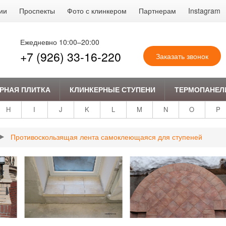
ии
Проспекты
Фото с клинкером
Партнерам
Instagram
Ежедневно 10:00–20:00
+7 (926) 33-16-220
Заказать звонок
РНАЯ ПЛИТКА
КЛИНКЕРНЫЕ СТУПЕНИ
ТЕРМОПАНЕЛ
H
I
J
K
L
M
N
O
P
Противоскользящая лента самоклеющаяся для ступеней