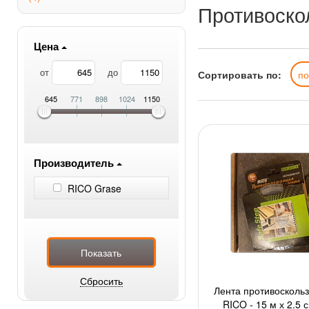
Противоско
Цена
от
до
Сортировать по:
п
645
771
898
1024
1150
Производитель
RICO Grase
Лента противосколь
RICO - 15 м х 2,5 