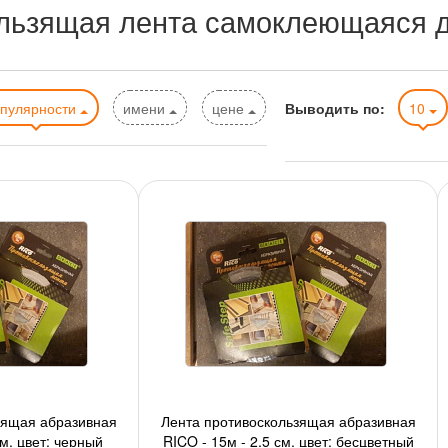
льзящая лента самоклеющаяся д
опулярности
имени
цене
Выводить по:
10
зящая абразивная
Лента противоскользящая абразивная
см, цвет: черный
RICO - 15м - 2,5 см, цвет: бесцветный