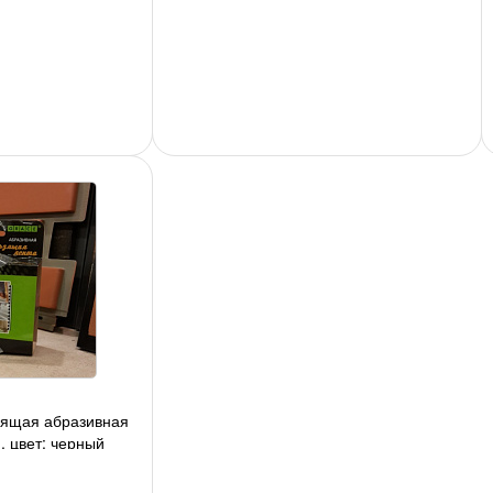
зящая абразивная
, цвет: черный