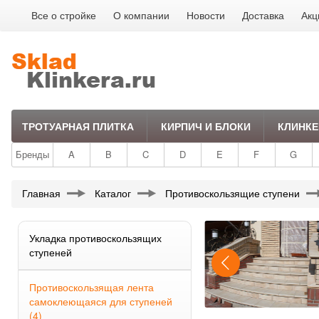
Все о стройке
О компании
Новости
Доставка
Акц
ТРОТУАРНАЯ ПЛИТКА
КИРПИЧ И БЛОКИ
КЛИНКЕ
Бренды
A
B
C
D
E
F
G
Главная
Каталог
Противоскользящие ступени
Укладка противоскользящих
ступеней
Противоскользящая лента
самоклеющаяся для ступеней
(4)