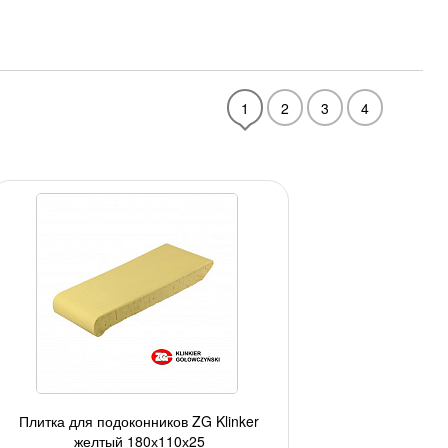
1
2
3
4
Плитка для подоконников ZG Klinker
желтый 180х110х25