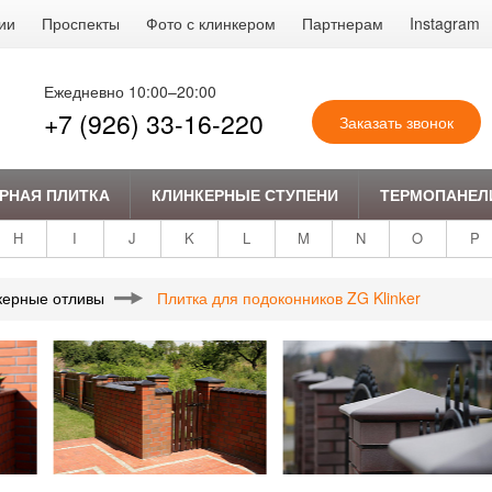
ии
Проспекты
Фото с клинкером
Партнерам
Instagram
Ежедневно 10:00–20:00
+7 (926) 33-16-220
Заказать звонок
РНАЯ ПЛИТКА
КЛИНКЕРНЫЕ СТУПЕНИ
ТЕРМОПАНЕЛ
H
I
J
K
L
M
N
O
P
керные отливы
Плитка для подоконников ZG Klinker