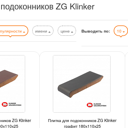
подоконников ZG Klinker
опулярности
имени
цене
Выводить по:
10
ников ZG Klinker
Плитка для подоконников ZG Klinker
80х110х25
графит 180х110х25