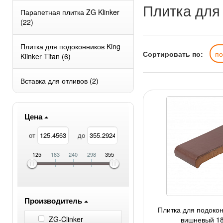
Плитка для 
Парапетная плитка ZG Klinker
(22)
Плитка для подоконников King
Сортировать по:
п
Klinker Titan
(6)
Вставка для отливов
(2)
Цена
от
до
125
183
240
298
355
Производитель
Плитка для подокон
ZG-Clinker
вишневый 1