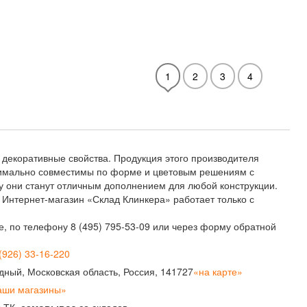
1
2
3
4
е декоративные свойства. Продукция этого производителя
аксимально совместимы по форме и цветовым решениям с
у они станут отличным дополнением для любой конструкции.
 Интернет-магазин «Склад Клинкера» работает только с
е, по телефону 8 (495) 795-53-09 или через форму обратной
(926) 33-16-220
рудный, Московская область, Россия, 141727
«на карте»
аши магазины»
з ТК,
самовывоз
со складов.