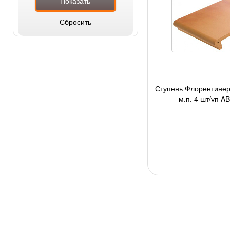
Ступень Флорентинер
м.п, 4 шт/уп A