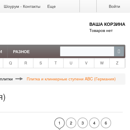
Шоурум - Контакты
Еще
Войти
ВАША КОРЗИНА
Товаров нет
И
РАЗНОЕ
Q
R
S
T
U
V
W
Z
плитки
Плитка и клинкерные ступени ABC (Германия)
я)
1
2
3
4
6