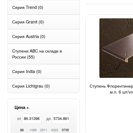
Серия Trend
(0)
Серия Granit
(0)
Серия Austria
(0)
Cтупени ABC на складе в
России
(55)
Серия India
(0)
Серия Lichtgrau
(0)
Ступень Флорентинер
м.п, 6 шт/у
Цена
от
до
86
1498
2911
4323
5735