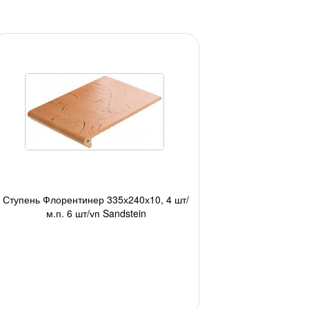
Ступень Флорентинер 335х240х10, 4 шт/
м.п, 6 шт/уп Sandstein