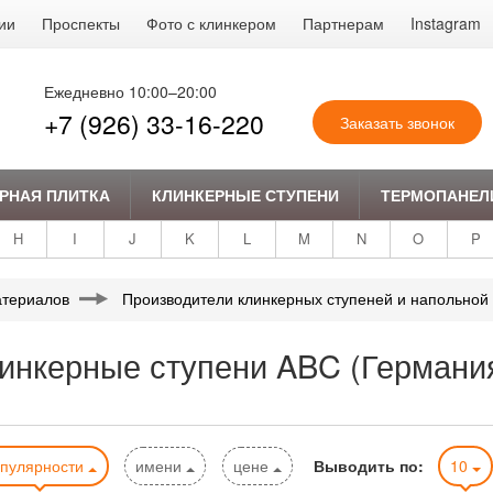
ии
Проспекты
Фото с клинкером
Партнерам
Instagram
Ежедневно 10:00–20:00
+7 (926) 33-16-220
Заказать звонок
РНАЯ ПЛИТКА
КЛИНКЕРНЫЕ СТУПЕНИ
ТЕРМОПАНЕЛ
H
I
J
K
L
M
N
O
P
атериалов
Производители клинкерных ступеней и напольной 
линкерные ступени ABC (Германи
опулярности
имени
цене
Выводить по:
10