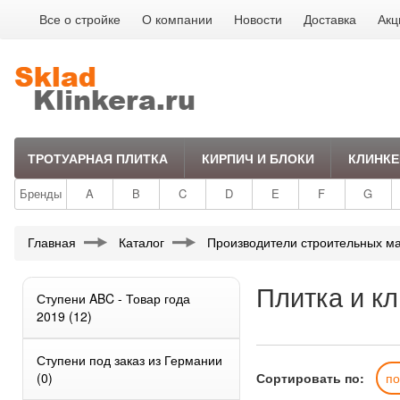
Все о стройке
О компании
Новости
Доставка
Акц
ТРОТУАРНАЯ ПЛИТКА
КИРПИЧ И БЛОКИ
КЛИНКЕ
Бренды
A
B
C
D
E
F
G
Главная
Каталог
Производители строительных м
Плитка и к
Ступени ABC - Товар года
2019
(12)
Ступени под заказ из Германии
(0)
Сортировать по:
п