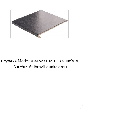
Ступень Modena 345х310х10, 3,2 шт/м.п,
6 шт/цп Anthrazit-dunkelgrau