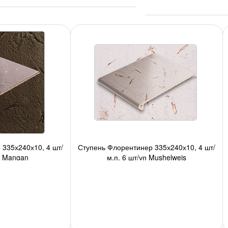
 335х240х10, 4 шт/
Ступень Флорентинер 335х240х10, 4 шт/
п Mangan
м.п, 6 шт/уп Mushelweis