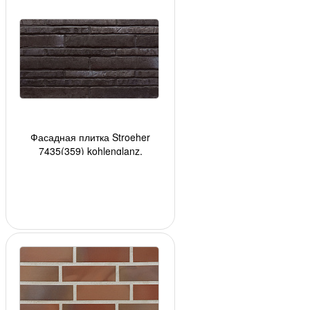
Фасадная плитка Stroeher
7435(359) kohlenglanz,
400*35*14мм, 36 шт./уп.