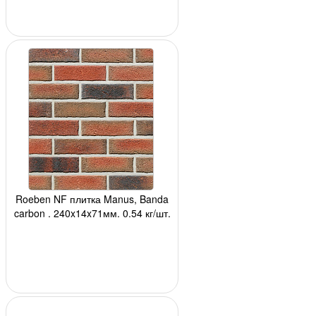
Roeben NF плитка Manus, Banda
carbon , 240x14x71мм, 0,54 кг/шт,
48 шт/м2 (м.п) 24 шт/кор, 2232
шт/по