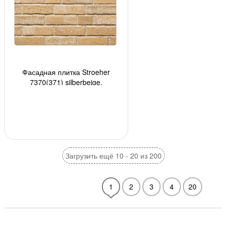
Фасадная плитка Stroeher
7370(371) silberbeige,
240*71*14мм, 18 шт./уп.
Загрузить ещё 10 - 20 из 200
1
2
3
4
20