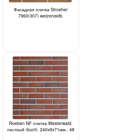
Фасадная плитка Stroeher
7960(307) weizengelb,
240*52*8мм, 34 шт./уп.
Roeben NF плитка Westerwald,
пестрый (bunt), 240x9x71мм., 48
шт./м2, 24 шт./кор., 3240шт./подд.