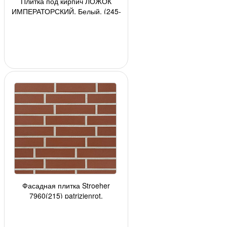
Плитка под кирпич ЛОЖОК
ИМПЕРАТОРСКИЙ, Белый, (245-
260)х(70-76)х(10-15), 26 шт/кор,
(0,5 м2)
Фасадная плитка Stroeher
7960(215) patrizienrot,
240*52*8мм, 34 шт./уп.