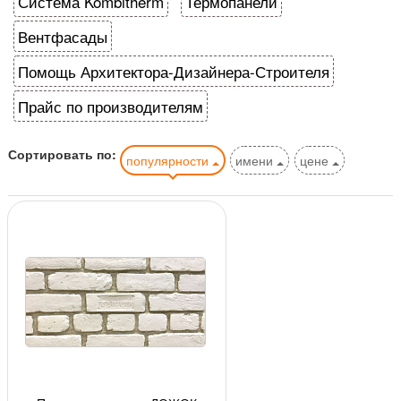
Система Kombitherm
Термопанели
Вентфасады
Помощь Архитектора-Дизайнера-Строителя
Прайс по производителям
Сортировать по:
популярности
имени
цене