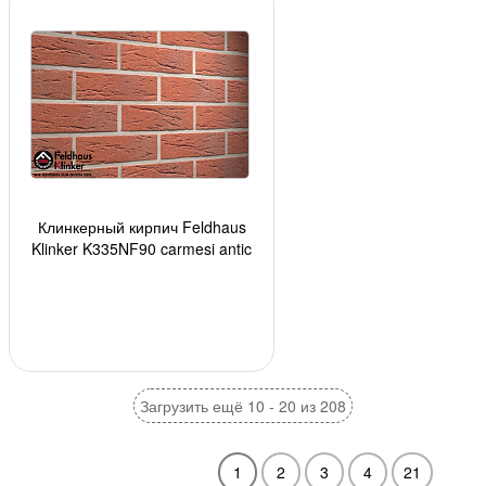
Клинкерный кирпич Feldhaus
Klinker K335NF90 carmesi antic
mana, 240*90*71 мм, ок. 48 шт./
кв. м., 520
Загрузить ещё 10 - 20 из 208
1
2
3
4
21