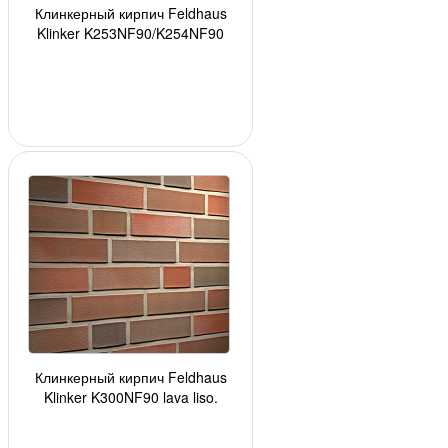
Клинкерный кирпич Feldhaus
Klinker K253NF90/K254NF90
crema glatt, 240*90*71 мм, ок. 48
шт./кв. м., 5
Клинкерный кирпич Feldhaus
Klinker K300NF90 lava liso,
АКЦИЯ, 240*90*71 мм, ок. 48 шт./
кв. м., 520 ш