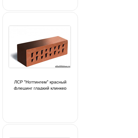
ЛСР "Ноттингем" красный
флешинг гладкий клинкер
фасадный М-300, 250х85х65мм,
2,5 кг/шт, 480 шт/под,