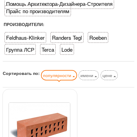
Помощь Архитектора-Дизайнера-Строителя
Прайс по производителям
ПРОИЗВОДИТЕЛИ:
Feldhaus-Klinker
Randers Tegl
Roeben
Группа ЛСР
Terca
Lode
Сортировать по:
популярности
имени
цене