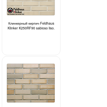
Клинкерный кирпич Feldhaus
Klinker K250RF90 sabioso liso,
240*90*65 мм, ок. 54 шт./кв. м.,
560 шт./п