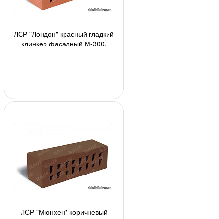
ЛСР "Лондон" красный гладкий
клинкер фасадный М-300,
250х85х65мм, 2,5 кг/шт, 480 шт/
под, 8160 шт/ав
ЛСР "Мюнхен" коричневый