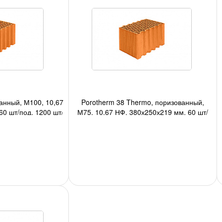
анный, М100, 10,67
Porotherm 38 Thermo, поризованный,
0 шт/под, 1200 шт/
М75, 10,67 НФ, 380х250х219 мм, 60 шт/
;
под, 1200 шт/авто;