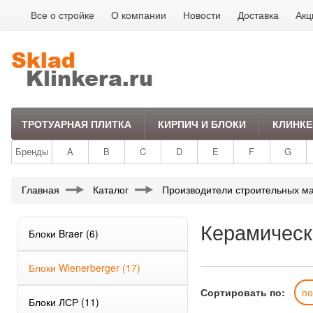
Все о стройке
О компании
Новости
Доставка
Акц
ТРОТУАРНАЯ ПЛИТКА
КИРПИЧ И БЛОКИ
КЛИНКЕ
Бренды
A
B
C
D
E
F
G
Главная
Каталог
Производители строительных м
Керамическ
Блоки Braer
(6)
Блоки Wienerberger
(17)
Сортировать по:
п
Блоки ЛСР
(11)