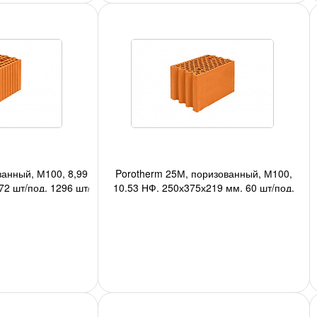
ванный, М100, 8,99
Porotherm 25М, поризованный, М100,
2 шт/под, 1296 шт/
10,53 НФ, 250х375х219 мм, 60 шт/под,
;
1200 шт/авто;