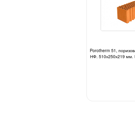
Porotherm 51, поризов
НФ, 510х250х219 мм, 5
авто