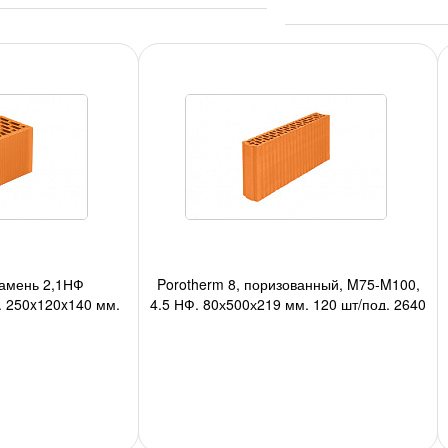
камень 2,1НФ
Porotherm 8, поризованный, M75-M100,
, 250x120x140 мм,
4,5 НФ, 80х500х219 мм, 120 шт/под, 2640
320 шт/авто
шт/авто;