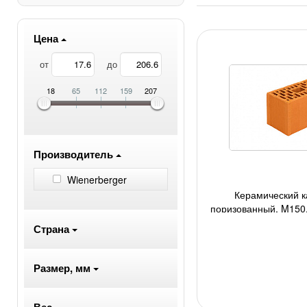
Цена
от
до
18
65
112
159
207
Производитель
Wienerberger
Керамический 
поризованный, M150
280 шт/под, 5
Страна
Размер, мм
Вес