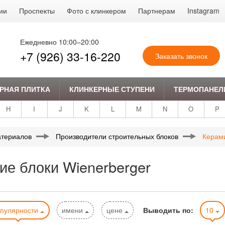
ии
Проспекты
Фото с клинкером
Партнерам
Instagram
Ежедневно 10:00–20:00
+7 (926) 33-16-220
Заказать звонок
РНАЯ ПЛИТКА
КЛИНКЕРНЫЕ СТУПЕНИ
ТЕРМОПАНЕЛ
H
I
J
K
L
M
N
O
P
атериалов
Производители строительных блоков
Керами
ие блоки Wienerberger
опулярности
имени
цене
Выводить по:
10