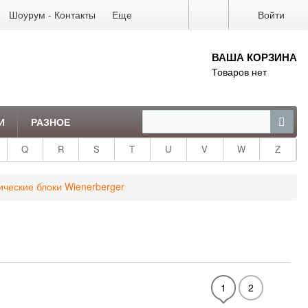
Шоурум - Контакты
Еще
Войти
ВАША КОРЗИНА
Товаров нет
И
РАЗНОЕ
Q
R
S
T
U
V
W
Z
ческие блоки Wienerberger
1
2