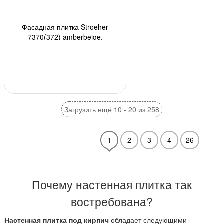
Фасадная плитка Stroeher
7370(372) amberbeige,
240*71*14мм, 18 шт./уп.
Загрузить ещё 10 - 20 из 258
1
2
3
4
26
Почему настенная плитка так
востребована?
Настенная плитка под кирпич
обладает следующими