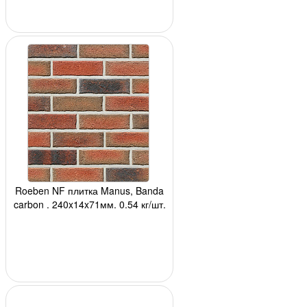
Roeben NF плитка Manus, Banda
carbon , 240x14x71мм, 0,54 кг/шт,
48 шт/м2 (м.п) 24 шт/кор, 2232
шт/по