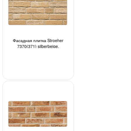
Фасадная плитка Stroeher
7370(371) silberbeige,
240*71*14мм, 18 шт./уп.