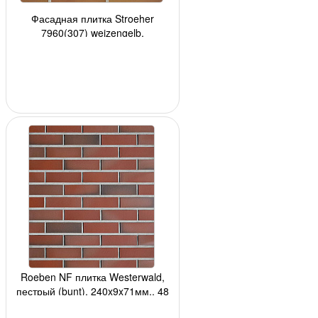
Фасадная плитка Stroeher
7960(307) weizengelb,
240*52*8мм, 34 шт./уп.
Roeben NF плитка Westerwald,
пестрый (bunt), 240x9x71мм., 48
шт./м2, 24 шт./кор., 3240шт./подд.