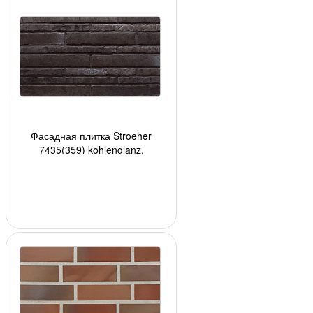
Фасадная плитка Stroeher
7435(359) kohlenglanz,
400*35*14мм, 36 шт./уп.