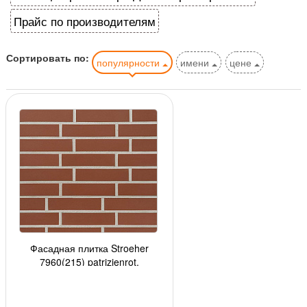
Прайс по производителям
Сортировать по:
популярности
имени
цене
Фасадная плитка Stroeher
7960(215) patrizienrot,
240*52*8мм, 34 шт./уп.