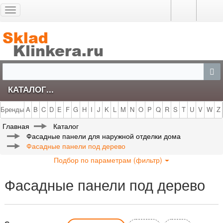
Toggle
navigation
КАТАЛОГ...
Бренды
A
B
C
D
E
F
G
H
I
J
K
L
M
N
O
P
Q
R
S
T
U
V
W
Z
Главная
Каталог
Фасадные панели для наружной отделки дома
Фасадные панели под дерево
Подбор по параметрам (фильтр)
Фасадные панели под дерево